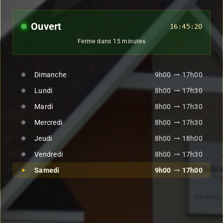
Ouvert
16:45:22
Ferme dans 15 minutes
Dimanche
9h00
17h00
trending_flat
fiber_manual_record
Lundi
8h00
17h30
trending_flat
fiber_manual_record
Mardi
8h00
17h30
trending_flat
fiber_manual_record
Mercredi
8h00
17h30
trending_flat
fiber_manual_record
Jeudi
8h00
18h00
trending_flat
fiber_manual_record
Vendredi
8h00
17h30
trending_flat
fiber_manual_record
Samedi
9h00
17h00
trending_flat
play_arrow