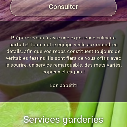
Consulter
Préparez-vous à vivre une expérience culinaire
parfaite! Toute notre équipe veille aux moindres
détails, afin que vos repas constituent toujours de
véritables festins! Ils sont fiers de vous offrir, avec
le sourire, un service remarquable, des mets variés,
copieux et exquis !
Bon appétit!
Services garderies