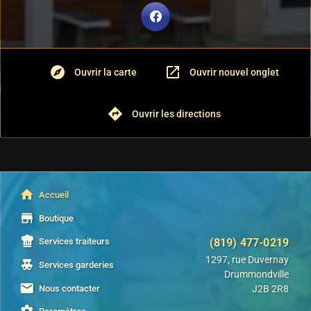
explore
open_in_new
Ouvrir la carte
Ouvrir nouvel onglet
directions
Ouvrir les directions
home
Accueil
store
Boutique
(819) 477-0219
Services traiteurs
1297, rue Duvernay
Services garderies
Drummondville
email
Nous contacter
J2B 2R8